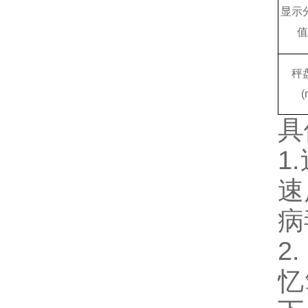
显示
值
秤
(
具
1.
速
病
2
忆