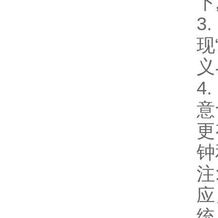
下
3
现
义
4.
意
更
钟
注
应
统