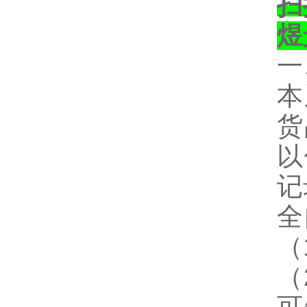
扫
煜
一
本
货
以
记
全
（
（